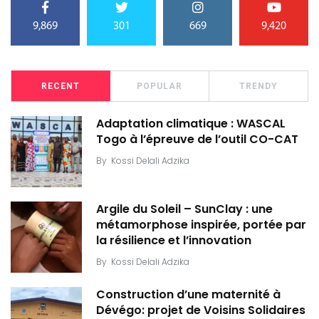
9,869
301
669
9,420
RECENT
POPULAR
TRENDY
Adaptation climatique : WASCAL
Togo à l’épreuve de l’outil CO-CAT
By
Kossi Delali Adzika
Argile du Soleil – SunClay : une
métamorphose inspirée, portée par
la résilience et l’innovation
By
Kossi Delali Adzika
Construction d’une maternité à
Dévégo: projet de Voisins Solidaires