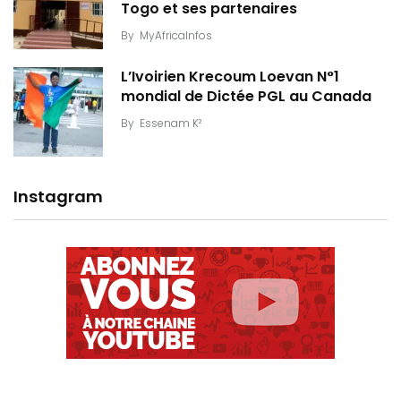
Togo et ses partenaires
By
MyAfricaInfos
L’Ivoirien Krecoum Loevan N°1
mondial de Dictée PGL au Canada
By
Essenam K²
Instagram