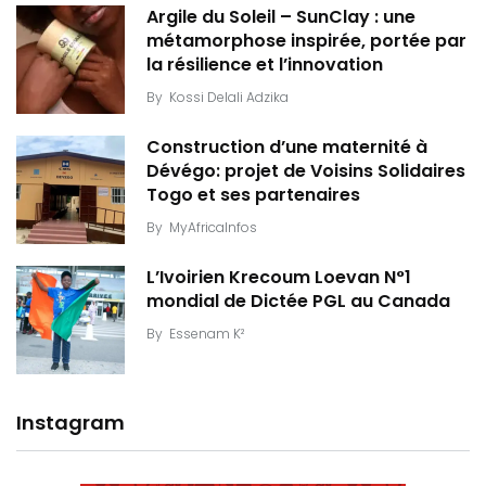
Argile du Soleil – SunClay : une
métamorphose inspirée, portée par
la résilience et l’innovation
By
Kossi Delali Adzika
Construction d’une maternité à
Dévégo: projet de Voisins Solidaires
Togo et ses partenaires
By
MyAfricaInfos
L’Ivoirien Krecoum Loevan N°1
mondial de Dictée PGL au Canada
By
Essenam K²
Instagram