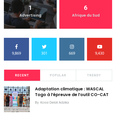
1
6
Advertising
Afrique du Sud
9,869
301
669
9,430
RECENT
POPULAR
TRENDY
Adaptation climatique : WASCAL
Togo à l’épreuve de l’outil CO-CAT
By
Kossi Delali Adzika