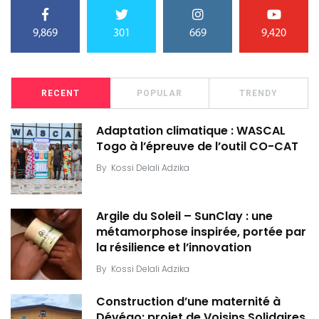
9,869
301
669
9,420
RECENT
POPULAR
TRENDY
Adaptation climatique : WASCAL
Togo à l’épreuve de l’outil CO-CAT
By
Kossi Delali Adzika
Argile du Soleil – SunClay : une
métamorphose inspirée, portée par
la résilience et l’innovation
By
Kossi Delali Adzika
Construction d’une maternité à
Dévégo: projet de Voisins Solidaires