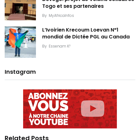
Togo et ses partenaires
By
MyAfricaInfos
L’Ivoirien Krecoum Loevan N°1
mondial de Dictée PGL au Canada
By
Essenam K²
Instagram
Related Posts