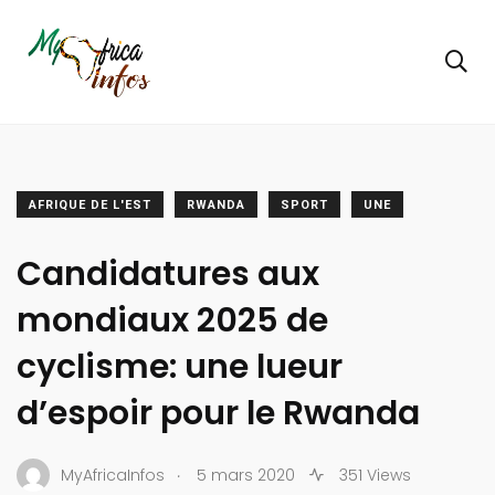
AFRIQUE DE L'EST
RWANDA
SPORT
UNE
Candidatures aux
mondiaux 2025 de
cyclisme: une lueur
d’espoir pour le Rwanda
.
MyAfricaInfos
5 mars 2020
351 Views