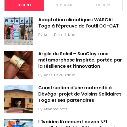
RECENT
POPULAR
TRENDY
Adaptation climatique : WASCAL
Togo à l’épreuve de l’outil CO-CAT
By
Kossi Delali Adzika
Argile du Soleil – SunClay : une
métamorphose inspirée, portée par
la résilience et l’innovation
By
Kossi Delali Adzika
Construction d’une maternité à
Dévégo: projet de Voisins Solidaires
Togo et ses partenaires
By
MyAfricaInfos
L’Ivoirien Krecoum Loevan N°1