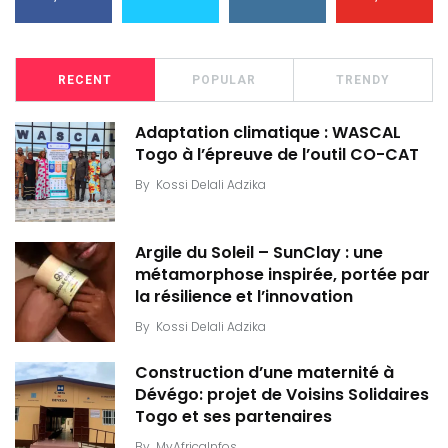
RECENT
POPULAR
TRENDY
Adaptation climatique : WASCAL
Togo à l’épreuve de l’outil CO-CAT
By
Kossi Delali Adzika
Argile du Soleil – SunClay : une
métamorphose inspirée, portée par
la résilience et l’innovation
By
Kossi Delali Adzika
Construction d’une maternité à
Dévégo: projet de Voisins Solidaires
Togo et ses partenaires
By
MyAfricaInfos