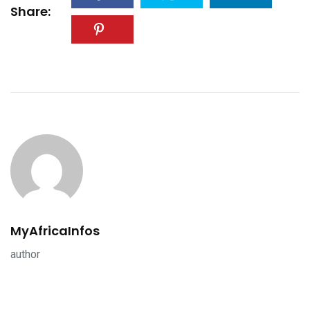
Share:
MyAfricaInfos
author