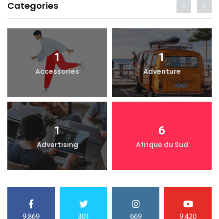
Categories
1
1
Accessories
Adventure
1
6
Advertising
Afrique du Sud
9,869
301
669
9,420