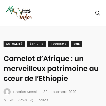
ACTUALITÉ
ÉTHIOPIE
TOURISME
UNE
Camelot d’Afrique : un
merveilleux patrimoine au
cœur de l’Ethiopie
.
Charles Mossi
30 septembre 2020
459 Views
Shares