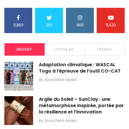
9,869
301
669
9,420
RECENT
POPULAR
TRENDY
Adaptation climatique : WASCAL
Togo à l’épreuve de l’outil CO-CAT
By
Kossi Delali Adzika
Argile du Soleil – SunClay : une
métamorphose inspirée, portée par
la résilience et l’innovation
By
Kossi Delali Adzika