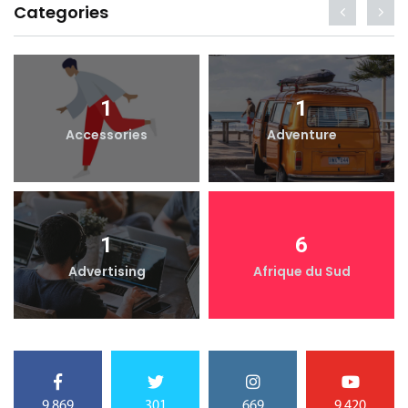
Categories
1
1
Accessories
Adventure
1
6
Advertising
Afrique du Sud
9,869
301
669
9,420