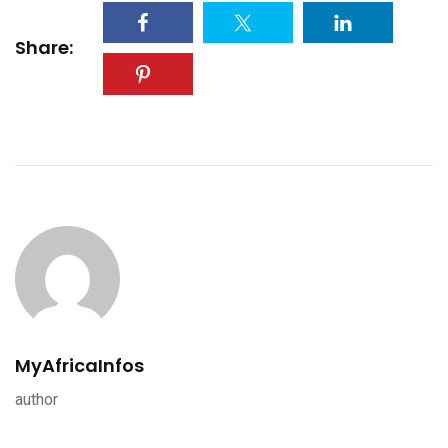
Share:
MyAfricaInfos
author