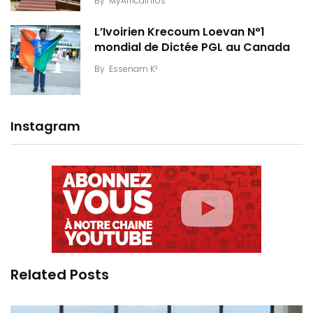
By
MyAfricaInfos
L’Ivoirien Krecoum Loevan N°1
mondial de Dictée PGL au Canada
By
Essenam K²
Instagram
Related Posts