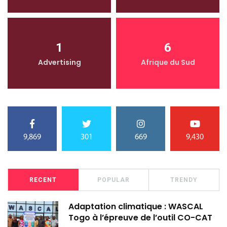
1
6
Advertising
Afrique du Sud
9,869
301
669
9,430
RECENT
POPULAR
TRENDY
Adaptation climatique : WASCAL
Togo à l’épreuve de l’outil CO-CAT