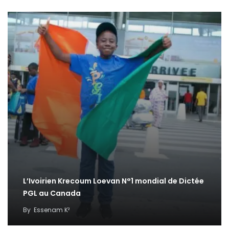
L’Ivoirien Krecoum Loevan N°1 mondial de Dictée
PGL au Canada
By
Essenam K²