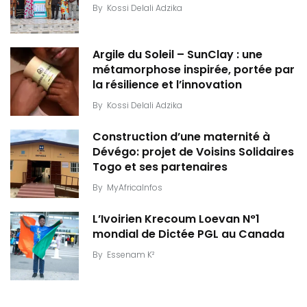
By
Kossi Delali Adzika
Argile du Soleil – SunClay : une
métamorphose inspirée, portée par
la résilience et l’innovation
By
Kossi Delali Adzika
Construction d’une maternité à
Dévégo: projet de Voisins Solidaires
Togo et ses partenaires
By
MyAfricaInfos
L’Ivoirien Krecoum Loevan N°1
mondial de Dictée PGL au Canada
By
Essenam K²