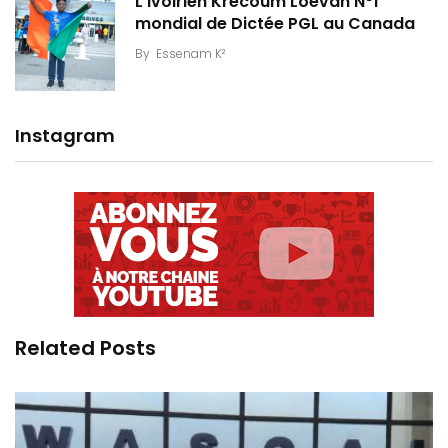
L’Ivoirien Krecoum Loevan N°1
mondial de Dictée PGL au Canada
By
Essenam K²
Instagram
Related Posts