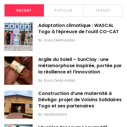
RECENT
POPULAR
TRENDY
Adaptation climatique : WASCAL
Togo à l’épreuve de l’outil CO-CAT
By
Kossi Delali Adzika
Argile du Soleil – SunClay : une
métamorphose inspirée, portée par
la résilience et l’innovation
By
Kossi Delali Adzika
Construction d’une maternité à
Dévégo: projet de Voisins Solidaires
Togo et ses partenaires
By
MyAfricaInfos