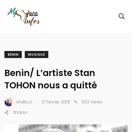
BÉNIN
MUSIQUE
Benin/ L’artiste Stan
TOHON nous a quitté
.
Wallis D.
27 février 2019
502 Views
Shares