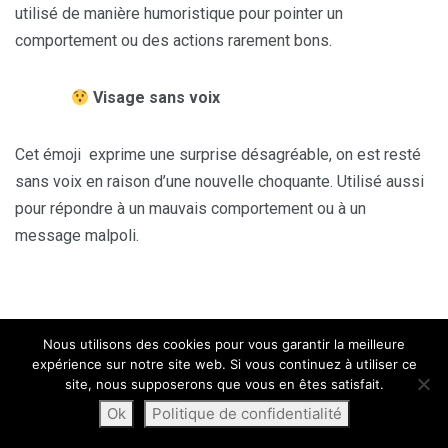
utilisé de manière humoristique pour pointer un
comportement ou des actions rarement bons.
Visage sans voix
Cet émoji exprime une surprise désagréable, on est resté
sans voix en raison d’une nouvelle choquante. Utilisé aussi
pour répondre à un mauvais comportement ou à un
message malpoli.
Nous utilisons des cookies pour vous garantir la meilleure
Visage perplexe
expérience sur notre site web. Si vous continuez à utiliser ce
site, nous supposerons que vous en êtes satisfait.
Un émoji confus ou pas d’accord avec quelque chose.
Ok
Politique de confidentialité
Incertain et insatisfait d’une situation.