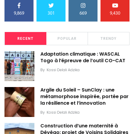
9,869
301
669
9,430
RECENT
POPULAR
TRENDY
Adaptation climatique : WASCAL
Togo à l’épreuve de l’outil CO-CAT
By
Kossi Delali Adzika
Argile du Soleil – SunClay : une
métamorphose inspirée, portée par
la résilience et l’innovation
By
Kossi Delali Adzika
Construction d’une maternité à
Dévégo: projet de Voisins Solidaires