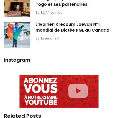
Togo et ses partenaires
By
MyAfricaInfos
L’Ivoirien Krecoum Loevan N°1
mondial de Dictée PGL au Canada
By
Essenam K²
Instagram
Related Posts