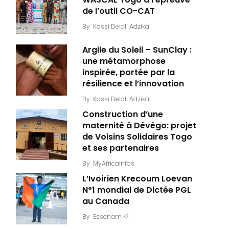
de l’outil CO-CAT
By
Kossi Delali Adzika
Argile du Soleil – SunClay :
une métamorphose
inspirée, portée par la
résilience et l’innovation
By
Kossi Delali Adzika
Construction d’une
maternité à Dévégo: projet
de Voisins Solidaires Togo
et ses partenaires
Reine des cocos_MyAfrivcaInfos
By
MyAfricaInfos
L’Ivoirien Krecoum Loevan
N°1 mondial de Dictée PGL
au Canada
By
Essenam K²