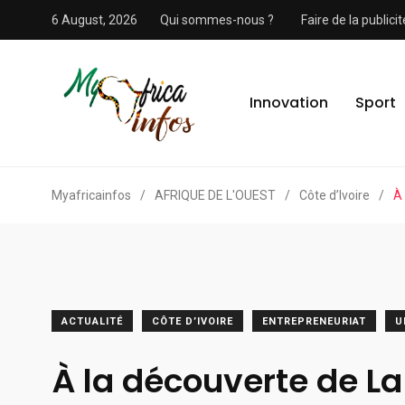
6 August, 2026
Qui sommes-nous ?
Faire de la public
Innovation
Sport
Myafricainfos
/
AFRIQUE DE L'OUEST
/
Côte d’Ivoire
/
À
ACTUALITÉ
CÔTE D’IVOIRE
ENTREPRENEURIAT
U
À la découverte de La