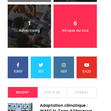
1
6
Advertising
Afrique du Sud
9,869
301
669
9,420
RECENT
POPULAR
TRENDY
Adaptation climatique :
WASCAL Togo à l’épreuve