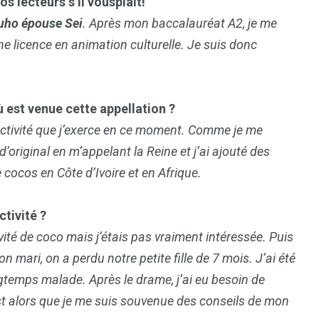
s lecteurs s’il vousplaît!
uho épouse Sei
. Après mon baccalauréat A2, je me
une licence en animation culturelle. Je suis donc
 est venue cette appellation ?
activité que j’exerce en ce moment. Comme je me
’original en m’appelant la Reine et j’ai ajouté des
cocos en Côte d’Ivoire et en Afrique.
tivité ?
vité de coco mais j’étais pas vraiment intéressée. Puis
1
2
on mari, on a perdu notre petite fille de 7 mois. J’ai été
g
Yomadic
Zambie
gtemps malade. Après le drame, j’ai eu besoin de
st alors que je me suis souvenue des conseils de mon