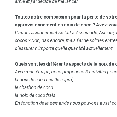
amie et j’ai décidé de me lancer.
Toutes notre compassion pour la perte de votre 
2
1
1
approvisionnement en noix de coco ? Avez-vous
ategorized
wedding
Weekend B
L’approvisionnement se fait à Assouindé, Assinie, T
cocos ? Non, pas encore, mais j’ai de solides entr
d’assurer n’importe quelle quantité actuellement.
Quels sont les différents aspects de la noix d
Avec mon équipe, nous proposons 3 activités princ
la noix de coco sec (le copra)
le charbon de coco
la noix de coco frais
En fonction de la demande nous pouvons aussi couv