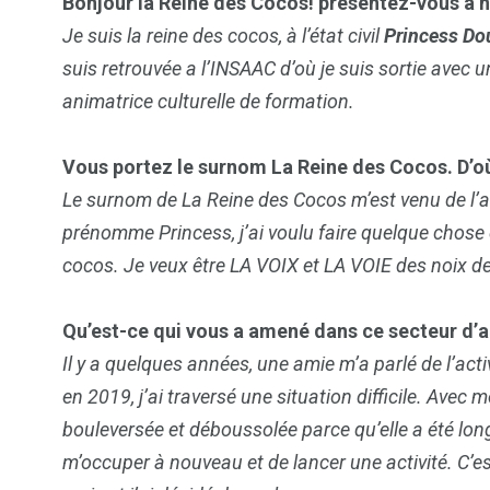
Bonjour la Reine des Cocos! présentez-vous à no
Je suis la reine des cocos, à l’état civil
Princess Do
suis retrouvée a l’INSAAC d’où je suis sortie avec 
animatrice culturelle de formation.
Vous portez le surnom La Reine des Cocos. D’où
Le surnom de La Reine des Cocos m’est venu de l’
prénomme Princess, j’ai voulu faire quelque chose d
cocos. Je veux être LA VOIX et LA VOIE des noix de 
Qu’est-ce qui vous a amené dans ce secteur d’ac
Il y a quelques années, une amie m’a parlé de l’acti
103
1824
1
en 2019, j’ai traversé une situation difficile. Avec m
cs & astuces
Une
Weddin
bouleversée et déboussolée parce qu’elle a été lon
m’occuper à nouveau et de lancer une activité. C’e