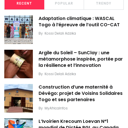
RECENT
POPULAR
TRENDY
Adaptation climatique : WASCAL
Togo à l’épreuve de l’outil CO-CAT
By
Kossi Delali Adzika
Argile du Soleil – SunClay : une
métamorphose inspirée, portée par
la résilience et l’innovation
By
Kossi Delali Adzika
Construction d’une maternité à
Dévégo: projet de Voisins Solidaires
Togo et ses partenaires
By
MyAfricaInfos
L’Ivoirien Krecoum Loevan N°1
mondial de Dictée PGL au Canada