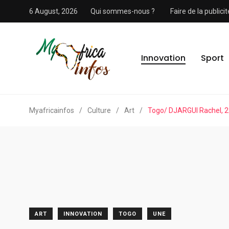
6 August, 2026
Qui sommes-nous ?
Faire de la public
Innovation
Sport
Myafricainfos
/
Culture
/
Art
/
Togo/ DJARGUI Rachel, 22
ART
INNOVATION
TOGO
UNE