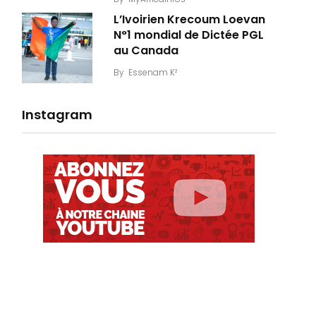
L’Ivoirien Krecoum Loevan
N°1 mondial de Dictée PGL
au Canada
By
Essenam K²
Instagram