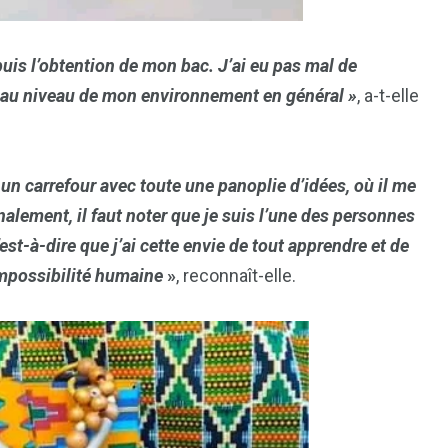
1
2
puis l’obtention de mon bac. J’ai eu pas mal de
g
Yomadic
Zambie
ce au niveau de mon environnement en général »
, a-t-elle
un carrefour avec toute une panoplie d’idées, où il me
Finalement, il faut noter que je suis l’une des personnes
7
st-à-dire que j’ai cette envie de tout apprendre et de
reak
Zimbabwe
’impossibilité humaine
»
, reconnaît-elle.