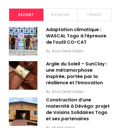
RECENT
POPULAR
TRENDY
Adaptation climatique :
WASCAL Togo à l’épreuve
de l’outil CO-CAT
By
Kossi Delali Adzika
Argile du Soleil – SunClay :
une métamorphose
inspirée, portée par la
résilience et l’innovation
By
Kossi Delali Adzika
Construction d’une
maternité à Dévégo: projet
de Voisins Solidaires Togo
et ses partenaires
By
MyAfricaInfos