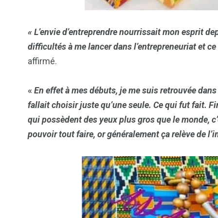
103
1824
1
cs & astuces
« L’envie d’entreprendre nourrissait mon esprit de
Une
Weddin
difficultés à me lancer dans l’entrepreneuriat et 
affirmé.
«
En effet à mes débuts, je me suis retrouvée dans 
fallait choisir juste qu’une seule. Ce qui fut fait. 
2
1
1
qui possèdent des yeux plus gros que le monde, c’e
ategorized
wedding
Weekend B
pouvoir tout faire, or généralement ça relève de l