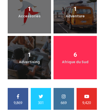
1
1
Accessories
Adventure
1
6
Advertising
Afrique du Sud
9,869
301
669
9,420