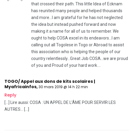
that crossed their path. This little Idea of Ecknam
has reunited many people and helped thousands
and more…I am grateful for he has not neglected
the idea but instead pushed forward and now
making it a name for all of us to remember. We
ought to help COSA excel in its endeavors…I am
calling out all Togolese in Togo or Abroad to assist
this association who is helping the people of our
country relentlessly…Great Job COSA…we are proud
of you and Proud of your hard work….
TOGO/ Appel aux dons de kits scolaires |
Myafricainfos
,
30 mars 2019 @ 14 h 22 min
Reply
[…] Lire aussi: COSA : UN APPEL DE L’ÂME POUR SERVIR LES
AUTRES… […]