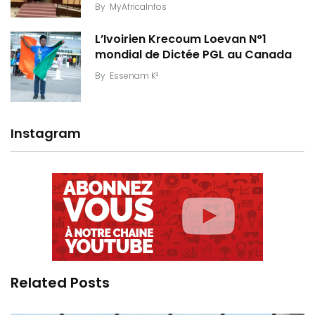
By
MyAfricaInfos
L’Ivoirien Krecoum Loevan N°1
mondial de Dictée PGL au Canada
By
Essenam K²
Instagram
Related Posts