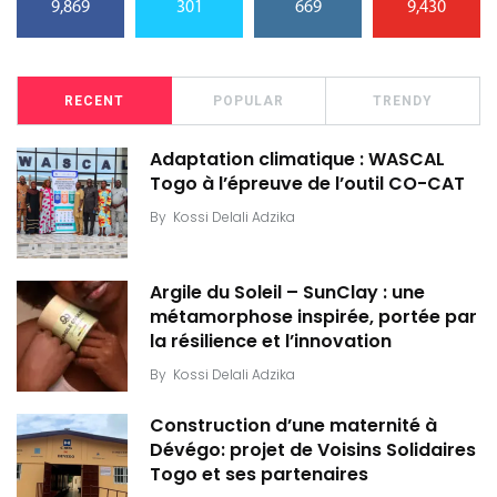
9,869
301
669
9,430
RECENT
POPULAR
TRENDY
Adaptation climatique : WASCAL
Togo à l’épreuve de l’outil CO-CAT
By
Kossi Delali Adzika
Argile du Soleil – SunClay : une
métamorphose inspirée, portée par
la résilience et l’innovation
By
Kossi Delali Adzika
Construction d’une maternité à
Dévégo: projet de Voisins Solidaires
Togo et ses partenaires