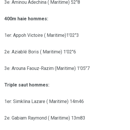
3e: Aminou Adechina ( Maritime) 52″8
400m haie hommes:
1er: Appoh Victoire ( Maritime)1’02″3
2e: Aziablé Boris ( Maritime) 1’02″6
3e: Arouna Faouz-Razim (Maritime) 1’05″7
Triple saut hommes:
1er: Simklina Lazare ( Maritime) 14m46
2e: Gabiam Raymond ( Maritime) 13m83