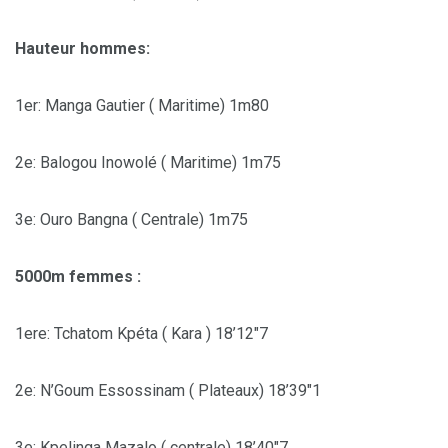
Hauteur hommes:
1er: Manga Gautier ( Maritime) 1m80
2e: Balogou Inowolé ( Maritime) 1m75
3e: Ouro Bangna ( Centrale) 1m75
5000m femmes :
1ere: Tchatom Kpéta ( Kara ) 18’12″7
2e: N’Goum Essossinam ( Plateaux) 18’39″1
3e: Kpelinga Mazalo ( centrale) 18’40″7