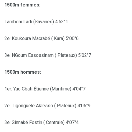
1500m femmes:
Lamboni Ladi (Savanes) 4’53″1
2e: Koukoura Macrabé ( Kara) 5’00″6
3e: NGoum Essossinam ( Plateaux) 5’02″7
1500m hommes:
1er: Yao Gbati Étienne (Maritime) 4’04″7
2e: Tigonguélé Aklesso ( Plateaux) 4’06″9
3e: Sinnaké Fostin ( Centrale) 4’07″4