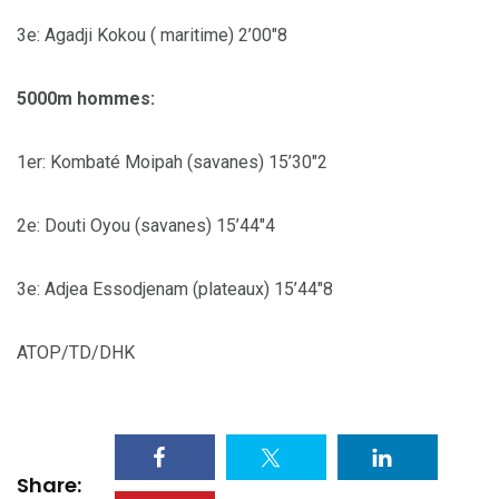
3e: Agadji Kokou ( maritime) 2’00″8
5000m hommes:
1er: Kombaté Moipah (savanes) 15’30″2
2e: Douti Oyou (savanes) 15’44″4
3e: Adjea Essodjenam (plateaux) 15’44″8
ATOP/TD/DHK
Share: