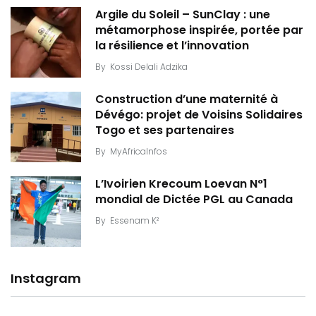
Argile du Soleil – SunClay : une
métamorphose inspirée, portée par
la résilience et l’innovation
By
Kossi Delali Adzika
Construction d’une maternité à
Dévégo: projet de Voisins Solidaires
Togo et ses partenaires
By
MyAfricaInfos
L’Ivoirien Krecoum Loevan N°1
mondial de Dictée PGL au Canada
By
Essenam K²
Instagram