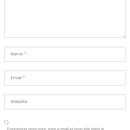
Name
*
Email
*
Website
Enregistrer mon nom, mon e-mail et mon site dans le