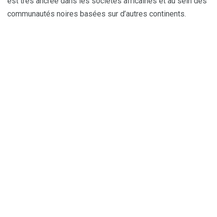
est très ancrée dans les sociétés africaines et au sein des
communautés noires basées sur d’autres continents.
S’Aimer Au Naturel Edition 1