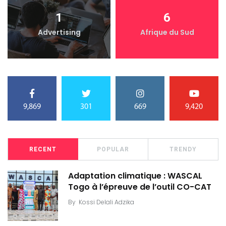
1
6
Advertising
Afrique du Sud
9,869
301
669
9,420
RECENT
POPULAR
TRENDY
Adaptation climatique : WASCAL
Togo à l’épreuve de l’outil CO-CAT
By
Kossi Delali Adzika