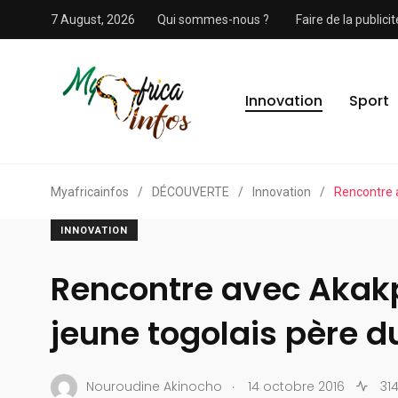
7 August, 2026
Qui sommes-nous ?
Faire de la public
Innovation
Sport
Myafricainfos
/
DÉCOUVERTE
/
Innovation
/
Rencontre a
INNOVATION
Rencontre avec Akakp
jeune togolais père d
.
Nouroudine Akinocho
14 octobre 2016
314