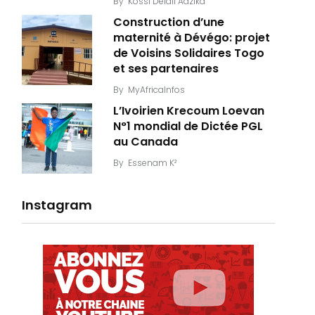
By
Kossi Delali Adzika
Construction d’une
maternité à Dévégo: projet
de Voisins Solidaires Togo
et ses partenaires
By
MyAfricaInfos
L’Ivoirien Krecoum Loevan
N°1 mondial de Dictée PGL
au Canada
By
Essenam K²
Instagram