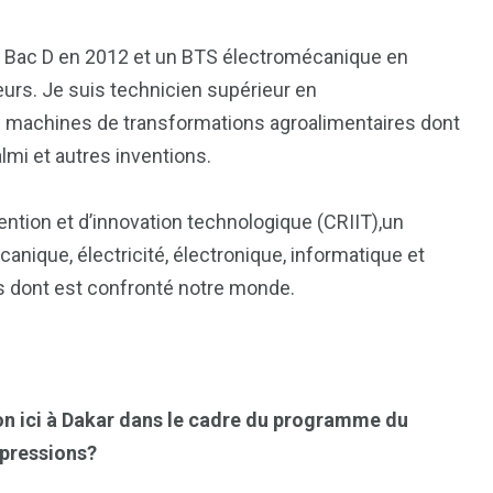
un Bac D en 2012 et un BTS électromécanique en
sœurs. Je suis technicien supérieur en
s machines de transformations agroalimentaires dont
lmi et autres inventions.
1
2
g
Yomadic
Zambie
ention et d’innovation technologique (CRIIT),un
nique, électricité, électronique, informatique et
s dont est confronté notre monde.
7
reak
Zimbabwe
n ici à Dakar dans le cadre du programme du
mpressions?