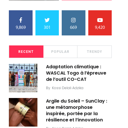
9,869
301
669
9,420
RECENT
POPULAR
TRENDY
Adaptation climatique :
WASCAL Togo à l’épreuve
de l’outil CO-CAT
By
Kossi Delali Adzika
Argile du Soleil – SunClay :
une métamorphose
inspirée, portée par la
résilience et l’innovation