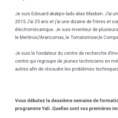
Je suis Edouard akakpo-lado alias Maxben. J’ai 
2015.J’ai 25 ans et j’ai une dizaine de frères et 
électromécanique. Je suis inventeur de plusieur
le Merlinox,l’Araricomax, le Tomatomixer,le Compa
103
1824
1
cs & astuces
Une
Weddin
Je suis le fondateur du centre de recherche d’inv
centre qui regroupe de jeunes techniciens en méca
autres afin de résoudre les problèmes technique
2
1
1
ategorized
wedding
Weekend B
Vous débutez la deuxième semaine de formatio
programme Yali .Quelles sont vos premières i