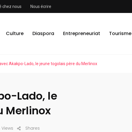
ité chez nous
Nous écrire
Culture
Diaspora
Entrepreneuriat
Tourisme
vec Akakpo-Lado, le jeune togolais père du Merlinox
o-Lado, le
u Merlinox
 Views
Shares