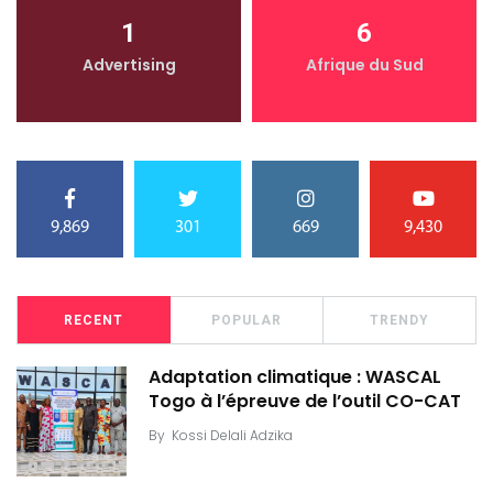
1
6
Advertising
Afrique du Sud
9,869
301
669
9,430
RECENT
POPULAR
TRENDY
Adaptation climatique : WASCAL
Togo à l’épreuve de l’outil CO-CAT
By
Kossi Delali Adzika