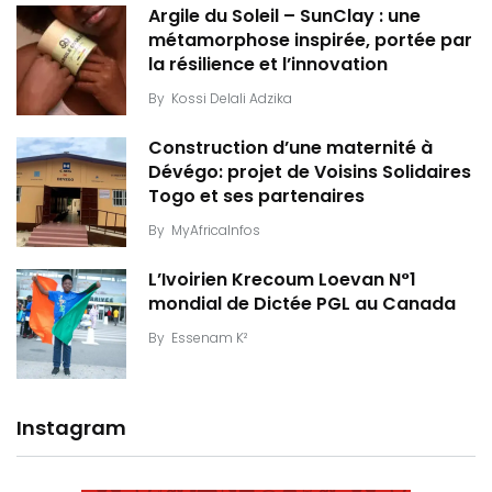
Argile du Soleil – SunClay : une
métamorphose inspirée, portée par
la résilience et l’innovation
By
Kossi Delali Adzika
Construction d’une maternité à
Dévégo: projet de Voisins Solidaires
Togo et ses partenaires
By
MyAfricaInfos
L’Ivoirien Krecoum Loevan N°1
mondial de Dictée PGL au Canada
By
Essenam K²
Instagram