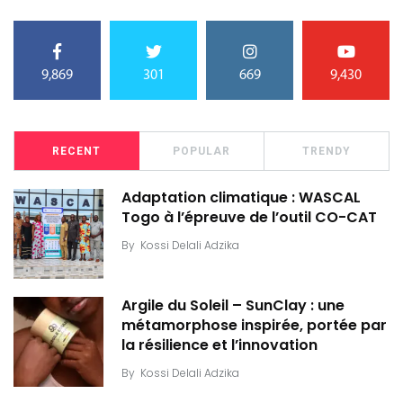
9,869
301
669
9,430
RECENT
POPULAR
TRENDY
Adaptation climatique : WASCAL
Togo à l’épreuve de l’outil CO-CAT
By
Kossi Delali Adzika
Argile du Soleil – SunClay : une
métamorphose inspirée, portée par
la résilience et l’innovation
By
Kossi Delali Adzika