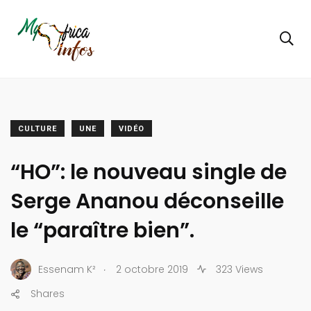
CULTURE
UNE
VIDÉO
“HO”: le nouveau single de
Serge Ananou déconseille
le “paraître bien”.
.
Essenam K²
2 octobre 2019
323 Views
Shares