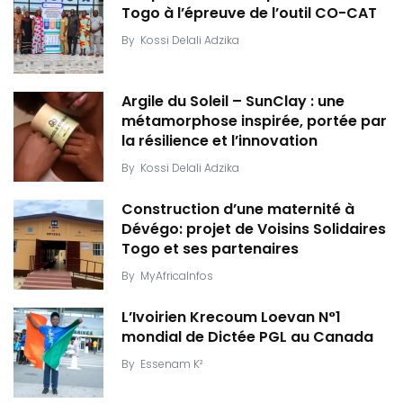
Togo à l’épreuve de l’outil CO-CAT
By
Kossi Delali Adzika
Argile du Soleil – SunClay : une
métamorphose inspirée, portée par
la résilience et l’innovation
By
Kossi Delali Adzika
Construction d’une maternité à
Dévégo: projet de Voisins Solidaires
Togo et ses partenaires
By
MyAfricaInfos
L’Ivoirien Krecoum Loevan N°1
mondial de Dictée PGL au Canada
By
Essenam K²