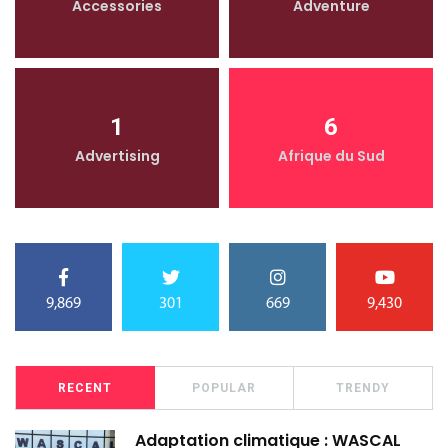
Accessories
Adventure
1
6
Advertising
Afrique du Sud
9,869
301
669
9,430
RECENT
POPULAR
TRENDY
Adaptation climatique : WASCAL