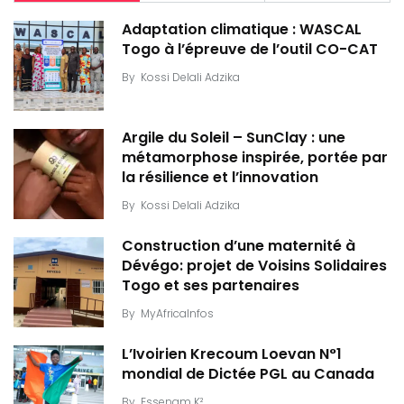
Adaptation climatique : WASCAL
Togo à l’épreuve de l’outil CO-CAT
By
Kossi Delali Adzika
Argile du Soleil – SunClay : une
métamorphose inspirée, portée par
la résilience et l’innovation
By
Kossi Delali Adzika
Construction d’une maternité à
Dévégo: projet de Voisins Solidaires
Togo et ses partenaires
By
MyAfricaInfos
L’Ivoirien Krecoum Loevan N°1
mondial de Dictée PGL au Canada
By
Essenam K²