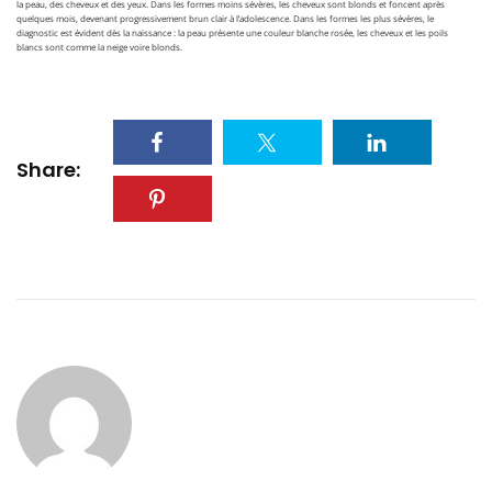
la peau, des cheveux et des yeux. Dans les formes moins sévères, les cheveux sont blonds et foncent après
quelques mois, devenant progressivement brun clair à l’adolescence.
D
ans les formes les plus sévères, le
diagnostic est évident dès la naissance : la peau présente une couleur blanche rosée, les cheveux et les poils
blancs sont comme la neige voire blonds.
Share: