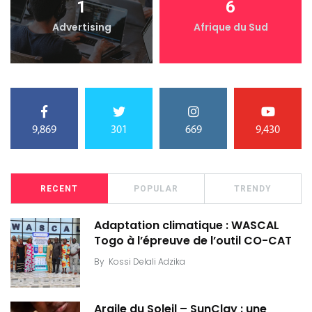
1
6
Advertising
Afrique du Sud
9,869
301
669
9,430
RECENT
POPULAR
TRENDY
Adaptation climatique : WASCAL
Togo à l’épreuve de l’outil CO-CAT
By
Kossi Delali Adzika
Argile du Soleil – SunClay : une