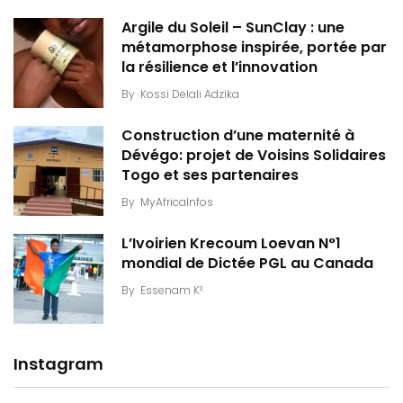
Argile du Soleil – SunClay : une
métamorphose inspirée, portée par
la résilience et l’innovation
By
Kossi Delali Adzika
Construction d’une maternité à
Dévégo: projet de Voisins Solidaires
Togo et ses partenaires
By
MyAfricaInfos
L’Ivoirien Krecoum Loevan N°1
mondial de Dictée PGL au Canada
By
Essenam K²
Instagram