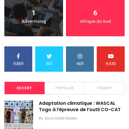
1
6
Advertising
Afrique du Sud
9,869
301
669
9,430
RECENT
POPULAR
TRENDY
Adaptation climatique : WASCAL
Togo à l’épreuve de l’outil CO-CAT
By
Kossi Delali Adzika