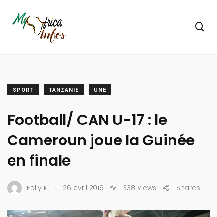
SPORT
TANZANIE
UNE
Football/ CAN U-17 : le
Cameroun joue la Guinée
en finale
.
Folly K.
26 avril 2019
338 Views
Shares