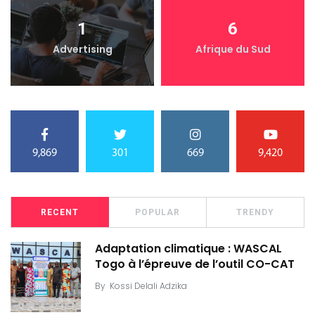
1
6
Advertising
Afrique du Sud
9,869
301
669
9,420
RECENT
POPULAR
TRENDY
Adaptation climatique : WASCAL
Togo à l’épreuve de l’outil CO-CAT
By
Kossi Delali Adzika