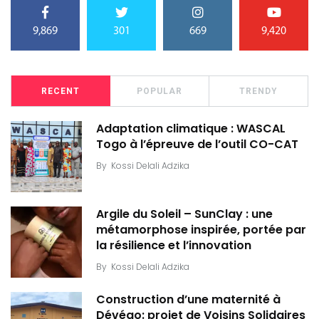
9,869
301
669
9,420
RECENT
POPULAR
TRENDY
Adaptation climatique : WASCAL
Togo à l’épreuve de l’outil CO-CAT
By
Kossi Delali Adzika
Argile du Soleil – SunClay : une
métamorphose inspirée, portée par
la résilience et l’innovation
By
Kossi Delali Adzika
Construction d’une maternité à
Dévégo: projet de Voisins Solidaires