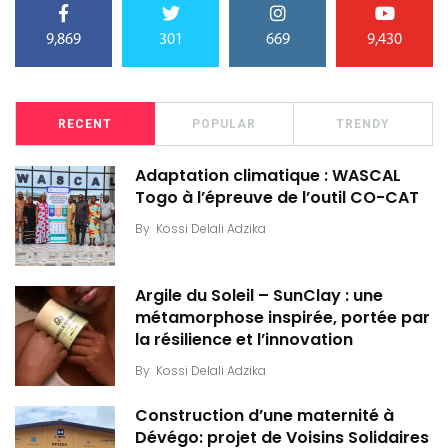
9,869
301
669
9,430
RECENT
POPULAR
TRENDY
Adaptation climatique : WASCAL
Togo à l’épreuve de l’outil CO-CAT
By
Kossi Delali Adzika
Argile du Soleil – SunClay : une
métamorphose inspirée, portée par
la résilience et l’innovation
By
Kossi Delali Adzika
Construction d’une maternité à
Dévégo: projet de Voisins Solidaires