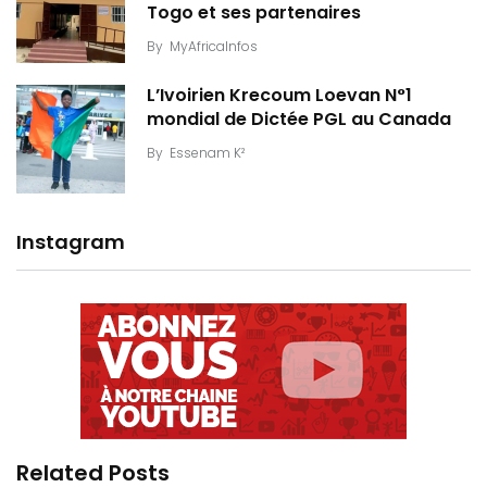
Togo et ses partenaires
By
MyAfricaInfos
L’Ivoirien Krecoum Loevan N°1
mondial de Dictée PGL au Canada
By
Essenam K²
Instagram
Related Posts