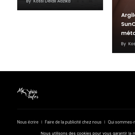
By
Kossi Delali Adzika
Argil
SunC
mét
inspi
By
Kos
résil
l’in
Nous écrire
Faire de la publicité chez nous
Qui sommes-n
© Depuis 2016, Myafricainfos. Tout droits réservés | Fait avec
Nous utilisons des cookies pour vous garantir la m