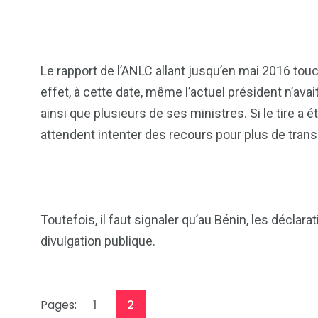
Le rapport de l’ANLC allant jusqu’en mai 2016 tou
effet, à cette date, même l’actuel président n’ava
ainsi que plusieurs de ses ministres. Si le tire a é
attendent intenter des recours pour plus de tran
103
1824
1
cs & astuces
Une
Weddin
Toutefois, il faut signaler qu’au Bénin, les déclar
divulgation publique.
,
Page
Page
Pages:
1
2