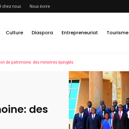
ité chez nous
Nous écrire
Culture
Diaspora
Entrepreneuriat
Tourisme
ion de patrimoine: des ministres épinglés
oine: des