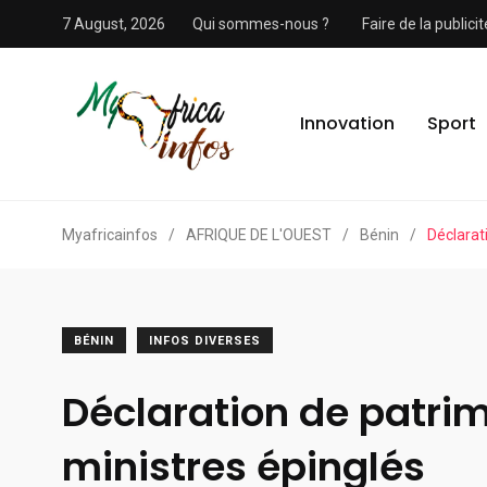
7 August, 2026
Qui sommes-nous ?
Faire de la public
Innovation
Sport
Myafricainfos
/
AFRIQUE DE L'OUEST
/
Bénin
/
Déclarat
BÉNIN
INFOS DIVERSES
Déclaration de patrim
ministres épinglés