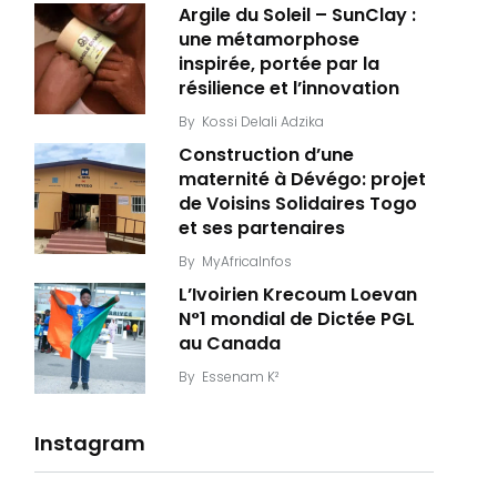
Argile du Soleil – SunClay :
une métamorphose
inspirée, portée par la
résilience et l’innovation
By
Kossi Delali Adzika
Construction d’une
maternité à Dévégo: projet
de Voisins Solidaires Togo
et ses partenaires
By
MyAfricaInfos
L’Ivoirien Krecoum Loevan
N°1 mondial de Dictée PGL
au Canada
By
Essenam K²
Instagram