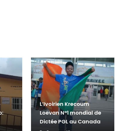
e
L’Ivoirien Krecoum
o:
Loevan N°1 mondial de
Dictée PGL au Canada
ses