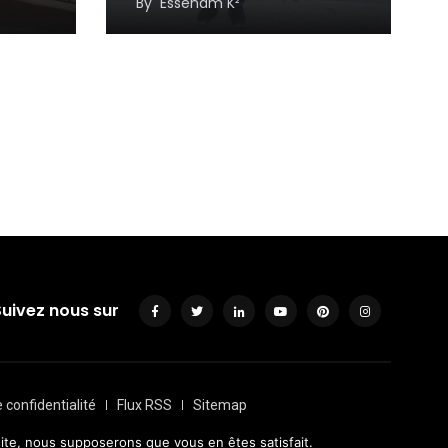
By
Essenam K²
Suivez nous sur
e confidentialité
Flux RSS
Sitemap
 site, nous supposerons que vous en êtes satisfait.