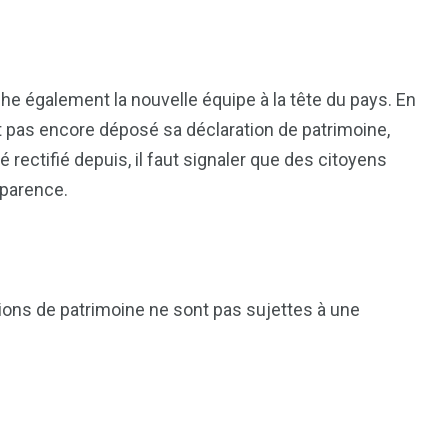
che également la nouvelle équipe à la tête du pays. En
it pas encore déposé sa déclaration de patrimoine,
té rectifié depuis, il faut signaler que des citoyens
sparence.
1
2
g
Yomadic
Zambie
ations de patrimoine ne sont pas sujettes à une