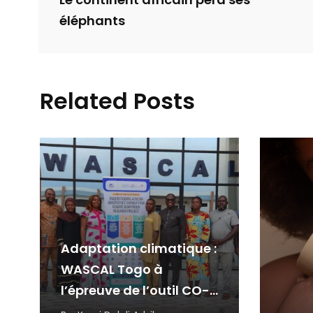
Le continent africain perd ses
éléphants
Related Posts
Adaptation climatique :
WASCAL Togo à
l’épreuve de l’outil CO-
CAT