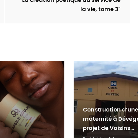
"La création poétique au service de
la vie, tome 3"
Construction d’un
maternité à Dévég
projet de Voisins
Solidaires Togo et 