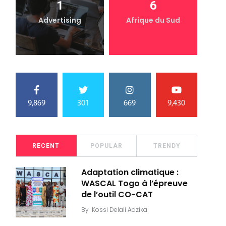
1
6
Advertising
Afrique du Sud
9,869
301
669
9,430
RECENT
POPULAR
TRENDY
Adaptation climatique :
WASCAL Togo à l’épreuve
de l’outil CO-CAT
By
Kossi Delali Adzika