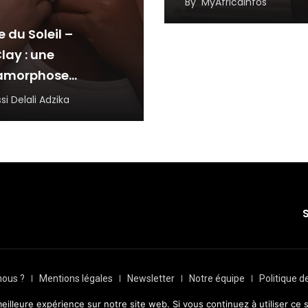
By
MyAfricaInfos
partenaires
e du Soleil –
lay : une
amorphose
rée, portée par la
si Delali Adzika
ience et
novation
ous ?
Mentions légales
Newsletter
Notre équipe
Politique d
par
Transversall
eilleure expérience sur notre site web. Si vous continuez à utiliser ce