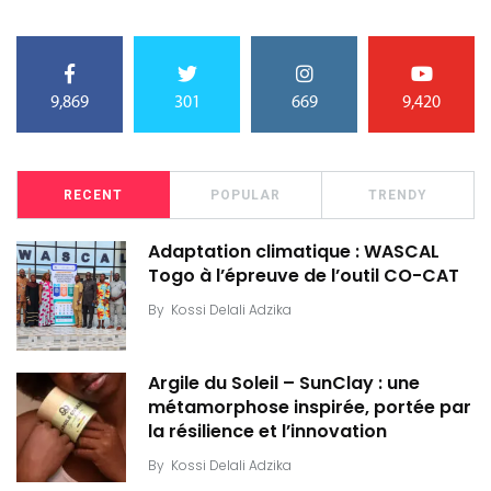
9,869
301
669
9,420
RECENT
POPULAR
TRENDY
Adaptation climatique : WASCAL
Togo à l’épreuve de l’outil CO-CAT
By
Kossi Delali Adzika
Argile du Soleil – SunClay : une
métamorphose inspirée, portée par
la résilience et l’innovation
By
Kossi Delali Adzika