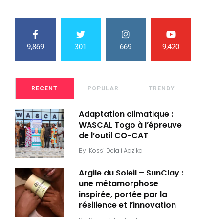
9,869
301
669
9,420
RECENT
POPULAR
TRENDY
Adaptation climatique :
WASCAL Togo à l’épreuve
de l’outil CO-CAT
By
Kossi Delali Adzika
Argile du Soleil – SunClay :
une métamorphose
inspirée, portée par la
résilience et l’innovation