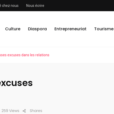
ité chez nous
Nous écrire
Culture
Diaspora
Entrepreneuriat
Tourisme
sses excuses dans les relations
excuses
259 Views
Shares