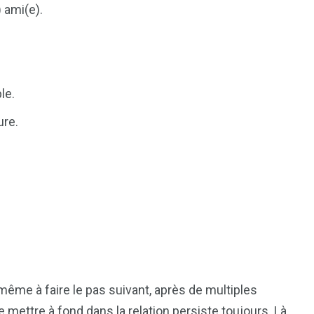
) ami(e).
le.
ure.
 même à faire le pas suivant, après de multiples
mettre à fond dans la relation persiste toujours. Là,