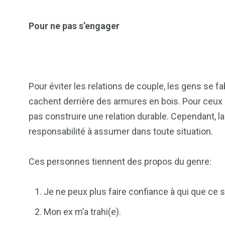
Pour ne pas s’engager
103
1824
1
Pour éviter les relations de couple, les gens se f
cs & astuces
Une
Weddin
cachent derrière des armures en bois. Pour ceux 
pas construire une relation durable. Cependant, l
responsabilité à assumer dans toute situation.
Ces personnes tiennent des propos du genre:
2
1
1
ategorized
wedding
Weekend B
Je ne peux plus faire confiance à qui que ce s
Mon ex m’a trahi(e).