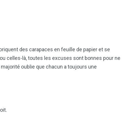
1
2
abriquent des carapaces en feuille de papier et se
g
Yomadic
Zambie
ou celles-là, toutes les excuses sont bonnes pour ne
a majorité oublie que chacun a toujours une
7
reak
Zimbabwe
oit.