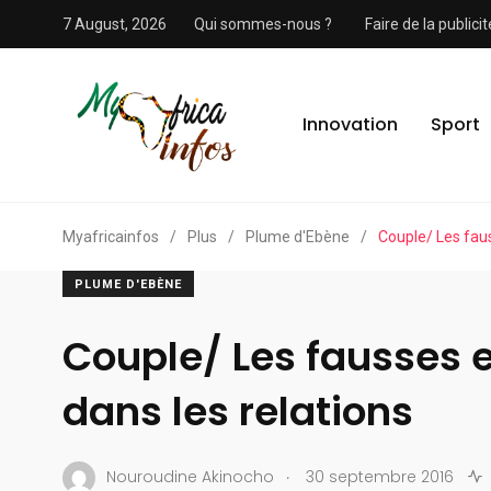
7 August, 2026
Qui sommes-nous ?
Faire de la public
Innovation
Sport
Myafricainfos
/
Plus
/
Plume d'Ebène
/
Couple/ Les fau
PLUME D'EBÈNE
Couple/ Les fausses 
dans les relations
.
Nouroudine Akinocho
30 septembre 2016