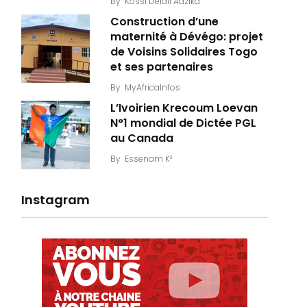
By
Kossi Delali Adzika
Construction d’une
maternité à Dévégo: projet
de Voisins Solidaires Togo
et ses partenaires
By
MyAfricaInfos
L’Ivoirien Krecoum Loevan
N°1 mondial de Dictée PGL
au Canada
By
Essenam K²
Instagram