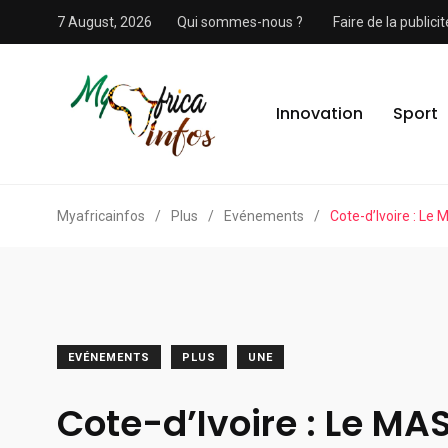
7 August, 2026
Qui sommes-nous ?
Faire de la public
Innovation
Sport
Myafricainfos
/
Plus
/
Evénements
/
Cote-d’Ivoire : L
EVÉNEMENTS
PLUS
UNE
Cote-d’Ivoire : Le MA