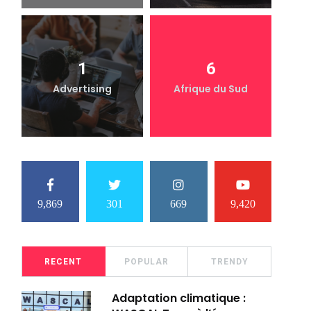
1
6
Advertising
Afrique du Sud
9,869
301
669
9,420
RECENT
POPULAR
TRENDY
Adaptation climatique :