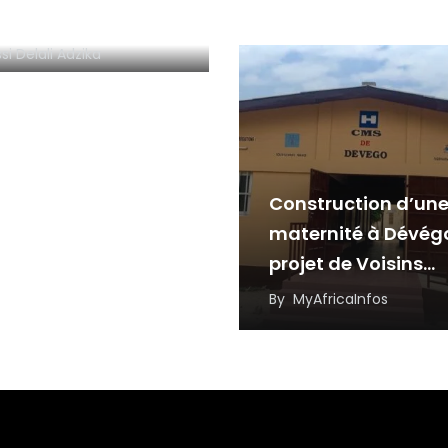
amorphose
rée, portée par la
si Delali Adzika
ience et
novation
Construction d’un
maternité à Dévég
projet de Voisins
Solidaires Togo et 
By
MyAfricaInfos
partenaires