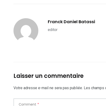
Franck Daniel Batassi
2
1
1
editor
ategorized
wedding
Weekend B
Laisser un commentaire
Votre adresse e-mail ne sera pas publiée.
Les champs o
Comment
*