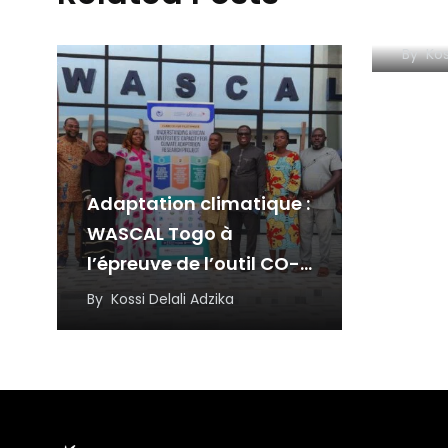
mét
inspi
By
Kos
résil
l’in
Adaptation climatique :
WASCAL Togo à
l’épreuve de l’outil CO-
CAT
By
Kossi Delali Adzika