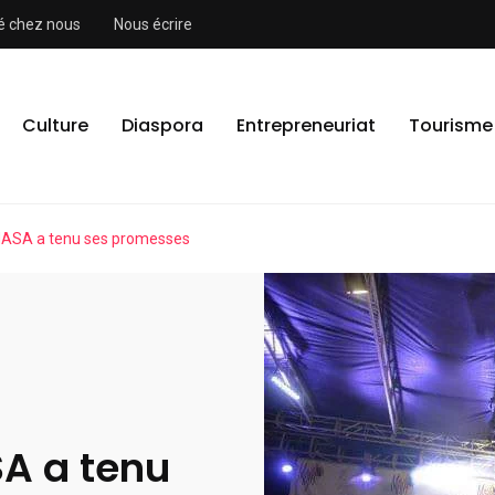
ité chez nous
Nous écrire
Culture
Diaspora
Entrepreneuriat
Tourisme
e MASA a tenu ses promesses
SA a tenu