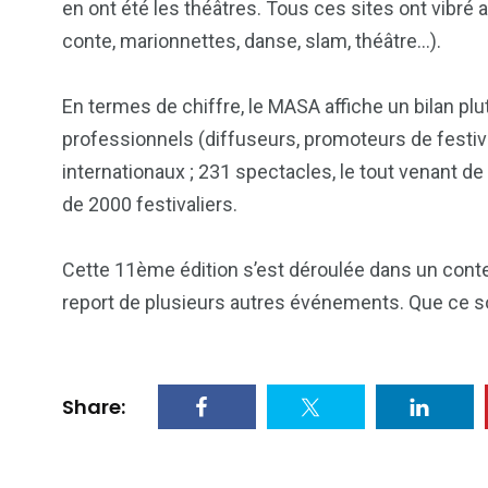
en ont été les théâtres. Tous ces sites ont vibré 
conte, marionnettes, danse, slam, théâtre…).
En termes de chiffre, le MASA affiche un bilan plut
professionnels (diffuseurs, promoteurs de festival
internationaux ; 231 spectacles, le tout venant d
de 2000 festivaliers.
Cette 11ème édition s’est déroulée dans un contex
report de plusieurs autres événements. Que ce soi
103
1824
1
Share:
cs & astuces
Une
Weddin