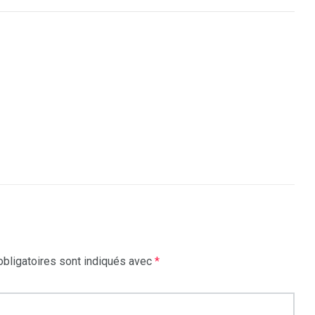
7
reak
Zimbabwe
bligatoires sont indiqués avec
*