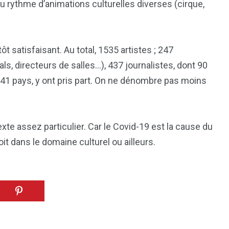
au rythme d’animations culturelles diverses (cirque,
ôt satisfaisant. Au total, 1535 artistes ; 247
s, directeurs de salles…), 437 journalistes, dont 90
e 41 pays, y ont pris part. On ne dénombre pas moins
te assez particulier. Car le Covid-19 est la cause du
t dans le domaine culturel ou ailleurs.
1
2
g
Yomadic
Zambie