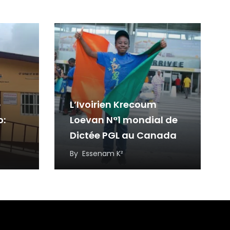
e
L’Ivoirien Krecoum
o:
Loevan N°1 mondial de
Dictée PGL au Canada
ses
By
Essenam K²