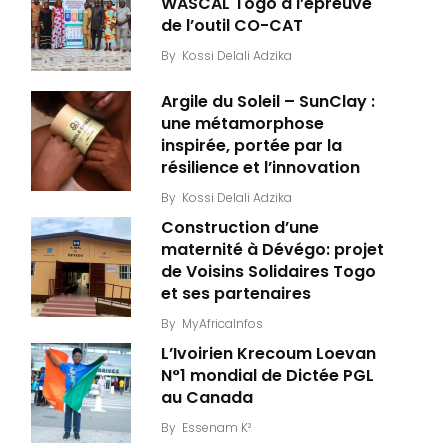
WASCAL Togo à l’épreuve
de l’outil CO-CAT
By
Kossi Delali Adzika
Argile du Soleil – SunClay :
une métamorphose
inspirée, portée par la
résilience et l’innovation
By
Kossi Delali Adzika
Construction d’une
maternité à Dévégo: projet
de Voisins Solidaires Togo
et ses partenaires
By
MyAfricaInfos
L’Ivoirien Krecoum Loevan
N°1 mondial de Dictée PGL
au Canada
By
Essenam K²