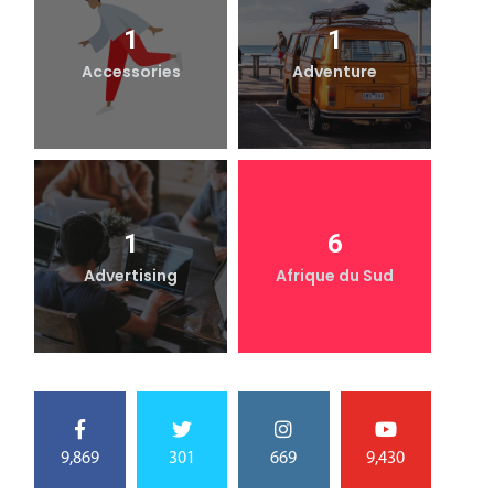
1
1
Accessories
Adventure
1
6
Advertising
Afrique du Sud
9,869
301
669
9,430