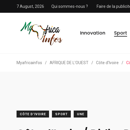
7 August, 2026
Qui sommes-nous ?
Faire de la public
Innovation
Sport
Myafricainfos
/
AFRIQUE DE L'OUEST
/
Côte d’Ivoire
/
Cô
CÔTE D’IVOIRE
SPORT
UNE