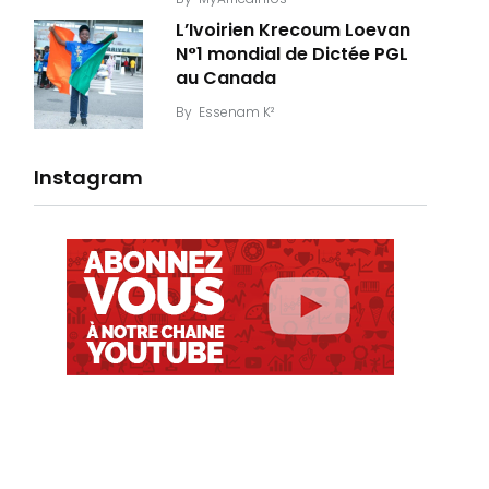
L’Ivoirien Krecoum Loevan
N°1 mondial de Dictée PGL
au Canada
By
Essenam K²
Instagram