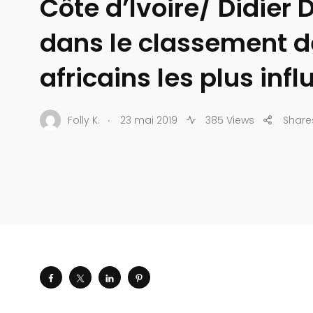
Côte d’Ivoire/ Didier
dans le classement d
africains les plus infl
.
Folly K.
23 mai 2019
385 Views
Share