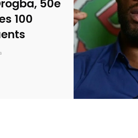
 Drogba, 50e
es 100
uents
s