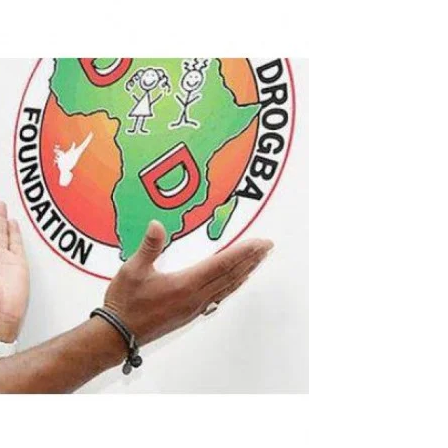
1
2
g
Yomadic
Zambie
7
reak
Zimbabwe