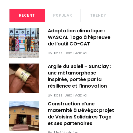
RECENT
POPULAR
TRENDY
Adaptation climatique :
WASCAL Togo à l’épreuve
de l’outil CO-CAT
By
Kossi Delali Adzika
Argile du Soleil – SunClay :
une métamorphose
inspirée, portée par la
résilience et l’innovation
By
Kossi Delali Adzika
Construction d’une
maternité à Dévégo: projet
de Voisins Solidaires Togo
et ses partenaires
By
MyAfricaInfos