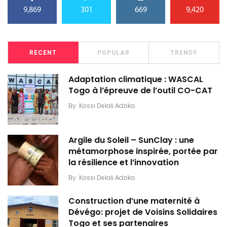
9,869
301
669
9,420
RECENT
POPULAR
TRENDY
Adaptation climatique : WASCAL
Togo à l’épreuve de l’outil CO-CAT
By
Kossi Delali Adzika
Argile du Soleil – SunClay : une
métamorphose inspirée, portée par
la résilience et l’innovation
By
Kossi Delali Adzika
Construction d’une maternité à
Dévégo: projet de Voisins Solidaires
Togo et ses partenaires