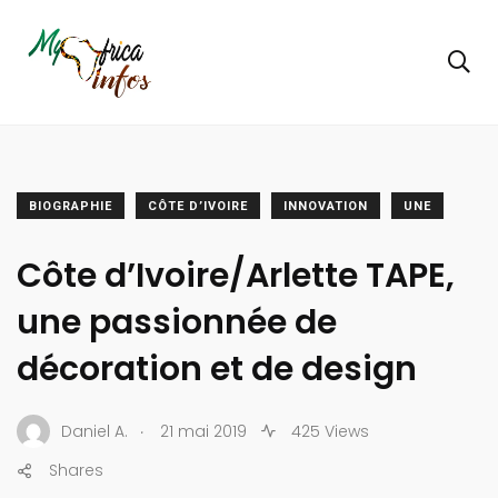
BIOGRAPHIE
CÔTE D’IVOIRE
INNOVATION
UNE
Côte d’Ivoire/Arlette TAPE,
une passionnée de
décoration et de design
.
Daniel A.
21 mai 2019
425 Views
Shares