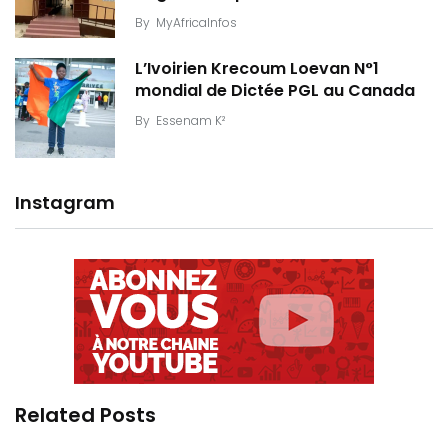
By
MyAfricaInfos
L’Ivoirien Krecoum Loevan N°1
mondial de Dictée PGL au Canada
By
Essenam K²
Instagram
Related Posts