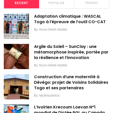
RECENT
POPULAR
TRENDY
Adaptation climatique : WASCAL
Togo à l’épreuve de l’outil CO-CAT
By
Kossi Delali Adzika
Argile du Soleil – SunClay : une
métamorphose inspirée, portée par
la résilience et l’innovation
By
Kossi Delali Adzika
Construction d’une maternité à
Dévégo: projet de Voisins Solidaires
Togo et ses partenaires
By
MyAfricaInfos
L’Ivoirien Krecoum Loevan N°1
mondial de Dictée PGL au Canada