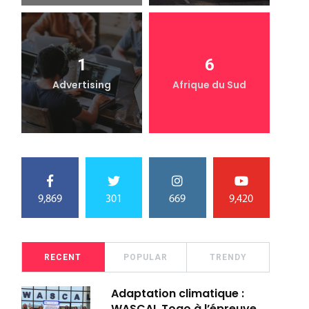
1
6
Advertising
Afrique du Sud
9,869
301
669
9,420
RECENT
POPULAR
TRENDY
Adaptation climatique :
WASCAL Togo à l’épreuve