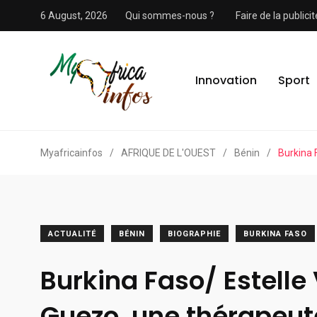
6 August, 2026
Qui sommes-nous ?
Faire de la public
Innovation
Sport
Myafricainfos
/
AFRIQUE DE L'OUEST
/
Bénin
/
Burkina 
ACTUALITÉ
BÉNIN
BIOGRAPHIE
BURKINA FASO
Burkina Faso/ Estelle 
Guezo, une thérapeut