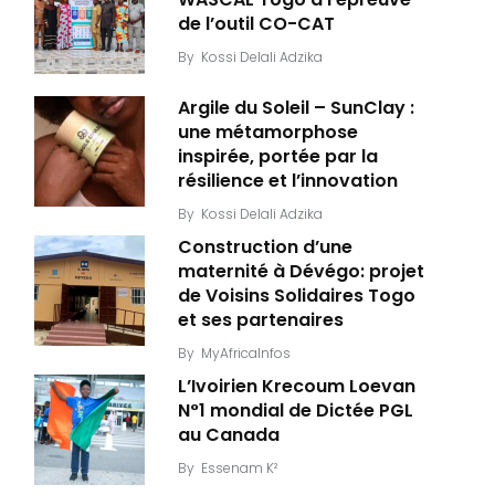
de l’outil CO-CAT
By
Kossi Delali Adzika
Argile du Soleil – SunClay :
une métamorphose
inspirée, portée par la
résilience et l’innovation
By
Kossi Delali Adzika
Construction d’une
maternité à Dévégo: projet
de Voisins Solidaires Togo
et ses partenaires
By
MyAfricaInfos
L’Ivoirien Krecoum Loevan
N°1 mondial de Dictée PGL
au Canada
By
Essenam K²