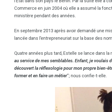
l’État dans son pays le Bénin. Par la suite elle a c
Commerce en juin 2004 où elle a assumé la fonct
ministère pendant des années.
En septembre 2013 après avoir demandé une mise en
lancée dans l’entrepreneuriat sur la base des nom
Quatre années plus tard, Estelle se lance dans la 
au service de mes semblables. Enfant, je voulais 
découvert la réflexologie pour mon propre bien-être
former
et en faire un métier
“; nous confie-t-elle.
103
1824
1
cs & astuces
Une
Weddin