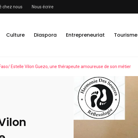
ité chez nous
Nous écrire
Culture
Diaspora
Entrepreneuriat
Tourisme
Faso/ Estelle Vilon Guezo, une thérapeute amoureuse de son métier
Vilon
e