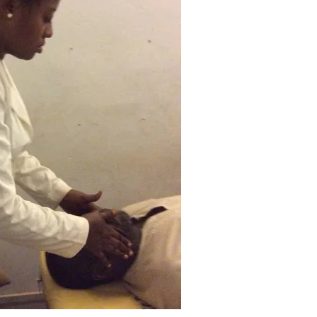
7
reak
Zimbabwe