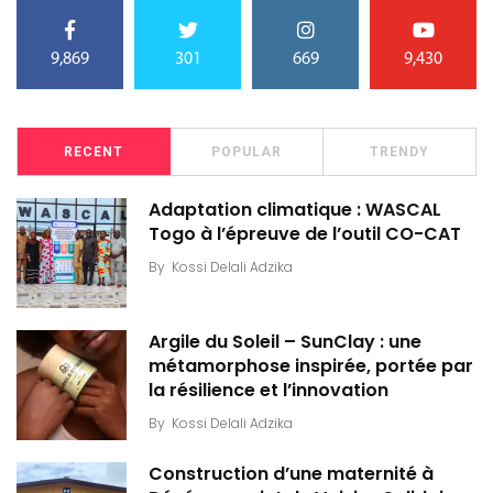
9,869
301
669
9,430
RECENT
POPULAR
TRENDY
Adaptation climatique : WASCAL
Togo à l’épreuve de l’outil CO-CAT
By
Kossi Delali Adzika
Argile du Soleil – SunClay : une
métamorphose inspirée, portée par
la résilience et l’innovation
By
Kossi Delali Adzika
Construction d’une maternité à