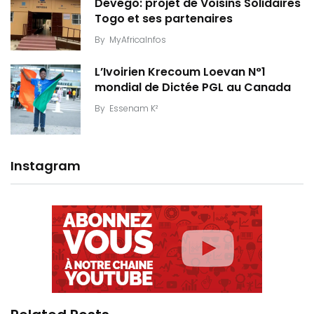
Dévégo: projet de Voisins Solidaires
Togo et ses partenaires
By
MyAfricaInfos
L’Ivoirien Krecoum Loevan N°1
mondial de Dictée PGL au Canada
By
Essenam K²
Instagram