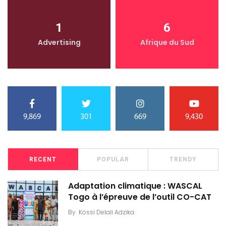
1
6
Advertising
Afrique du Sud
9,869
301
669
9,430
RECENT
POPULAR
TRENDY
Adaptation climatique : WASCAL
Togo à l’épreuve de l’outil CO-CAT
By
Kossi Delali Adzika