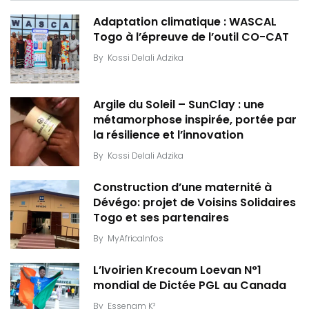
Adaptation climatique : WASCAL
Togo à l’épreuve de l’outil CO-CAT
By
Kossi Delali Adzika
Argile du Soleil – SunClay : une
métamorphose inspirée, portée par
la résilience et l’innovation
By
Kossi Delali Adzika
Construction d’une maternité à
Dévégo: projet de Voisins Solidaires
Togo et ses partenaires
By
MyAfricaInfos
L’Ivoirien Krecoum Loevan N°1
mondial de Dictée PGL au Canada
By
Essenam K²