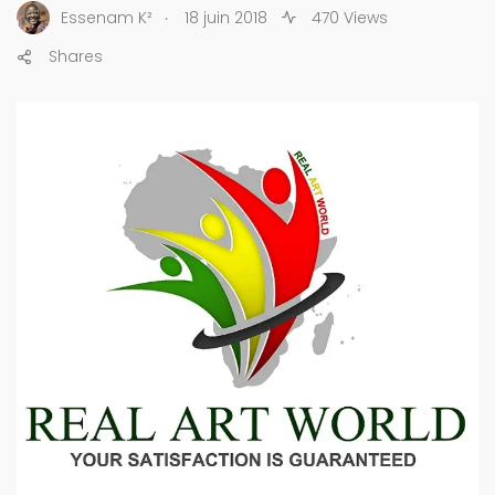
.
Essenam K²
18 juin 2018
470 Views
Shares