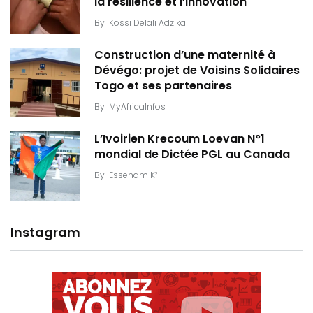
la résilience et l’innovation
By
Kossi Delali Adzika
Construction d’une maternité à
Dévégo: projet de Voisins Solidaires
Togo et ses partenaires
By
MyAfricaInfos
L’Ivoirien Krecoum Loevan N°1
mondial de Dictée PGL au Canada
By
Essenam K²
Instagram