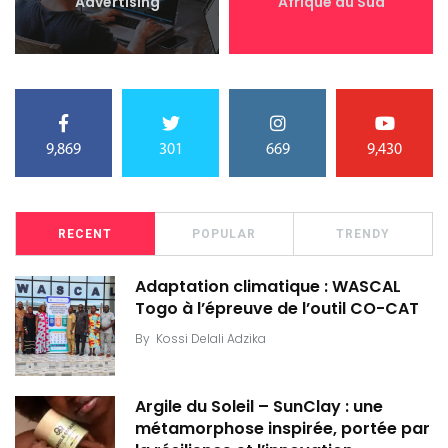
Advertising
Afrique du Sud
9,869
301
669
9,430
RECENT
POPULAR
TRENDY
Adaptation climatique : WASCAL
Togo à l’épreuve de l’outil CO-CAT
By
Kossi Delali Adzika
Argile du Soleil – SunClay : une
métamorphose inspirée, portée par