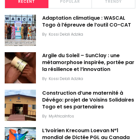
RECENT
POPULAR
TRENDY
Adaptation climatique : WASCAL
Togo à l’épreuve de l’outil CO-CAT
By
Kossi Delali Adzika
Argile du Soleil – SunClay : une
métamorphose inspirée, portée par
la résilience et l’innovation
By
Kossi Delali Adzika
Construction d’une maternité à
Dévégo: projet de Voisins Solidaires
Togo et ses partenaires
By
MyAfricaInfos
L’Ivoirien Krecoum Loevan N°1
mondial de Dictée PGL au Canada