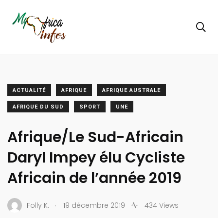
ACTUALITÉ
AFRIQUE
AFRIQUE AUSTRALE
AFRIQUE DU SUD
SPORT
UNE
Afrique/Le Sud-Africain
Daryl Impey élu Cycliste
Africain de l’année 2019
.
Folly K.
19 décembre 2019
434 Views