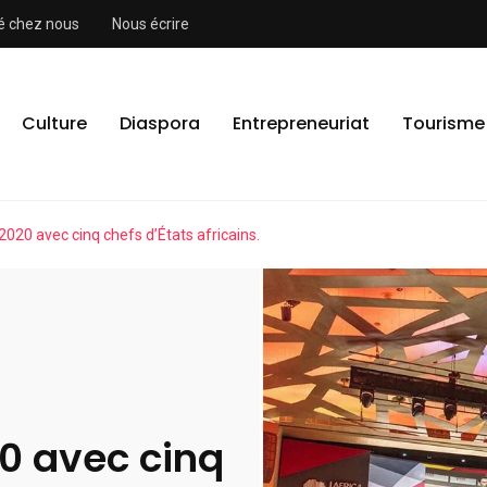
ité chez nous
Nous écrire
Culture
Diaspora
Entrepreneuriat
Tourisme
020 avec cinq chefs d’États africains.
0 avec cinq