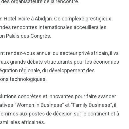
des organisateurs de la rencontre.
an Hotel Ivoire à Abidjan. Ce complexe prestigieux
7
ndes rencontres internationales acceuillera les
reak
Zimbabwe
son Palais des Congrès.
nt rendez-vous annuel du secteur privé africain, il va
r aux grands débats structurants pour les économies
tégration régionale, du développement des
tions technologiques.
utions concrètes et innovantes pour faire avancer
tiatives “Women in Business” et “Family Business”, il
 femmes aux postes de décision sur le continent et à
miliales africaines.