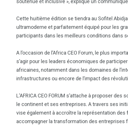
soutenue et inclusive », explique un communiqué 
Cette huitième édition se tiendra au Sofitel Abidj
2
1
1
ultramoderne et parfaitement équipé pour les gra
ategorized
wedding
Weekend B
participants dans les meilleurs conditions dans 
A l’occasion de l’Africa CEO Forum, le plus importa
s’agir pour les leaders économiques de participe
africaines, notamment dans les domaines de l’in
infrastructures ou encore de l’impact des révolu
L‘AFRICA CEO FORUM s’attache à proposer des sol
le continent et ses entreprises. A travers ses ini
vise également à accroître la représentation des
accompagner la transformation des entreprises fa