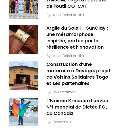
de l’outil CO-CAT
By
Kossi Delali Adzika
Argile du Soleil – SunClay :
une métamorphose
inspirée, portée par la
résilience et l’innovation
By
Kossi Delali Adzika
Construction d’une
maternité à Dévégo: projet
de Voisins Solidaires Togo
et ses partenaires
By
MyAfricaInfos
L’Ivoirien Krecoum Loevan
N°1 mondial de Dictée PGL
au Canada
By
Essenam K²