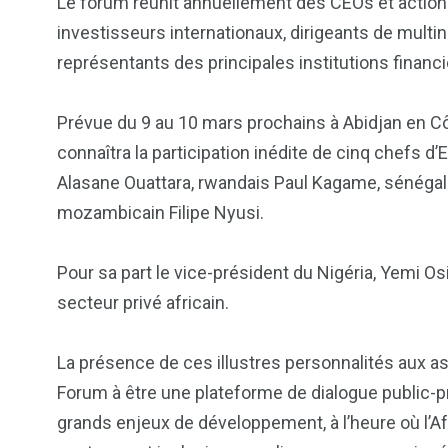
Le forum réunit annuellement des CEOs et actionn
investisseurs internationaux, dirigeants de multina
représentants des principales institutions financi
Prévue du 9 au 10 mars prochains à Abidjan en Côt
connaîtra la participation inédite de cinq chefs d’E
Alasane Ouattara, rwandais Paul Kagame, sénégal
mozambicain Filipe Nyusi.
Pour sa part le vice-président du Nigéria, Yemi O
secteur privé africain.
103
1824
1
La présence de ces illustres personnalités aux ass
cs & astuces
Une
Weddin
Forum à être une plateforme de dialogue public-p
grands enjeux de développement, à l’heure où l’A