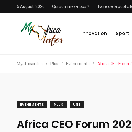
6 August, 2026
Qui sommes-nous ?
Faire de la public
Innovation
Sport
Myafricainfos
/
Plus
/
Evénements
/
Africa CEO Forum 2
EVÉNEMENTS
PLUS
UNE
Africa CEO Forum 202