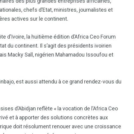
aires des plus grandes entreprises africaines,
tionales, chefs d’Etat, ministres, journalistes et
ères actives sur le continent.
e d’Ivoire, la huitième édition d’Africa Ceo Forum
tat du continent. Il s’agit des présidents ivoirien
ais Macky Sall, nigérien Mahamadou Issoufou et
sinbajo, est aussi attendu à ce grand rendez-vous du
1
2
ises d’Abidjan reflète « la vocation de l’Africa Ceo
g
Yomadic
Zambie
rivé et à apporter des solutions concrètes aux
frique doit résolument renouer avec une croissance