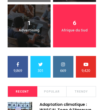
1
6
Advertising
Afrique du Sud
9,869
301
669
9,420
RECENT
POPULAR
TRENDY
Adaptation climatique :
WASCAL Togo à l’épreuve