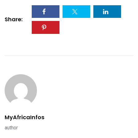
Share:
MyAfricaInfos
author