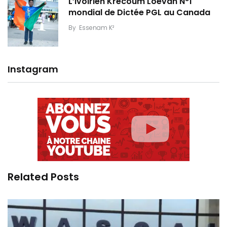
L’Ivoirien Krecoum Loevan N°1
mondial de Dictée PGL au Canada
By
Essenam K²
Instagram
Related Posts